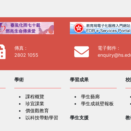
傳真 :
電子郵件 :
2802 1055
enquiry@hs.ed
學術
學習成果
校
課程概覽
學生藝廊
珍宜課業
學生成就壁報板
價值觀教育
以科技帶動學習
學生支援
教
跨學科學習