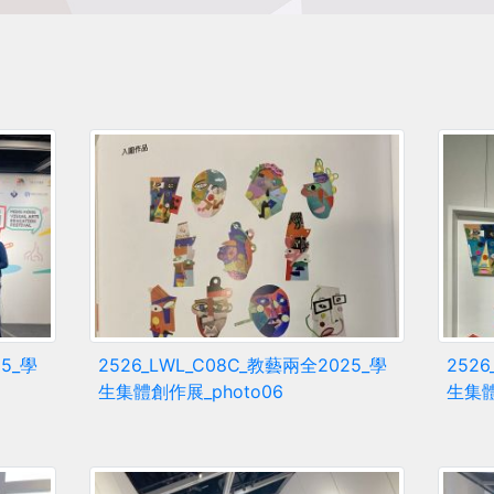
」
25_學
2526_LWL_C08C_教藝兩全2025_學
252
生集體創作展_photo06
生集體