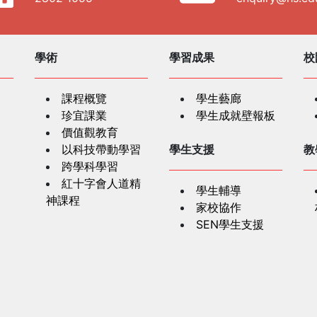
學術
學習成果
校
課程概覽
學生藝廊
珍宜課業
學生成就壁報板
價值觀教育
以科技帶動學習
學生支援
教
跨學科學習
紅十字會人道精
學生輔導
神課程
家校協作
SEN學生支援
學生奬項
家
精神健康及特殊
教育網上資訊
生涯規劃資源