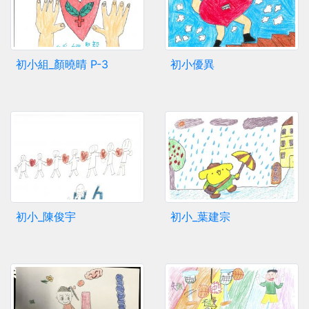
初小組_顏曉晴 P-3
初小優異
初小_陳俊宇
初小_葉建宗