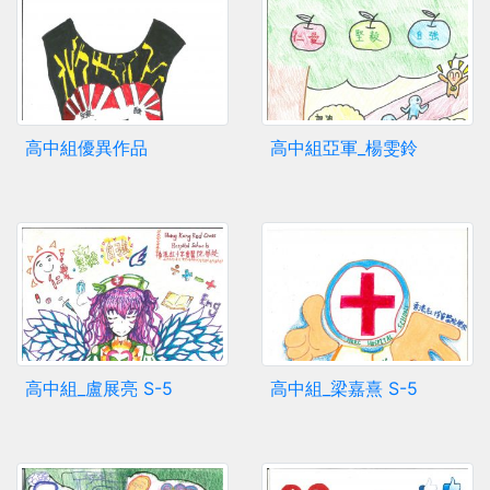
高中組優異作品
高中組亞軍_楊雯鈴
高中組_盧展亮 S-5
高中組_梁嘉熹 S-5