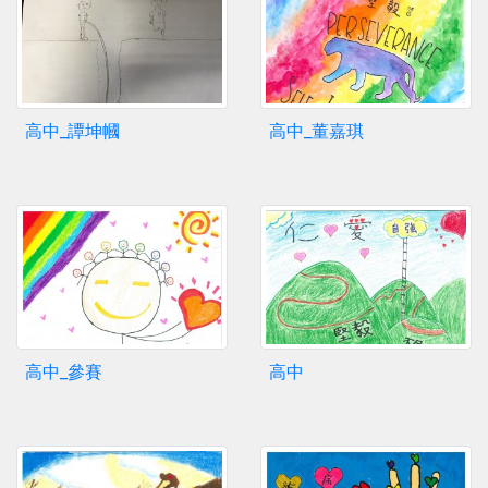
高中_譚坤幗
高中_董嘉琪
高中_參賽
高中