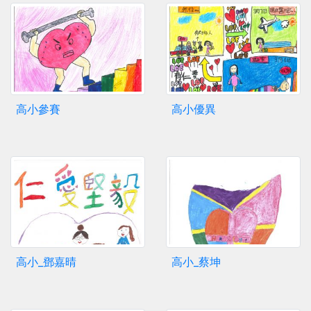
高小參賽
高小優異
高小_鄧嘉晴
高小_蔡坤