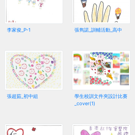
李家俊_P-1
張雋諾_訓輔活動_高中
張超茹_初中組
學生校訓文件夾設計比賽
_cover(1)