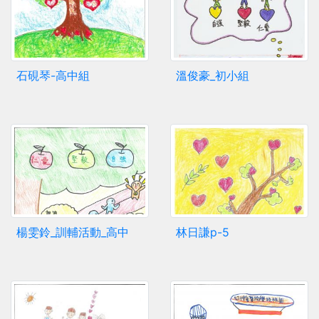
石硯琴-高中組
溫俊豪_初小組
楊雯鈴_訓輔活動_高中
林日謙p-5