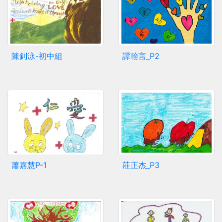
陳釗泳-初中組
譚翰言_P2
蕭嘉慧P-1
莊正杰_P3